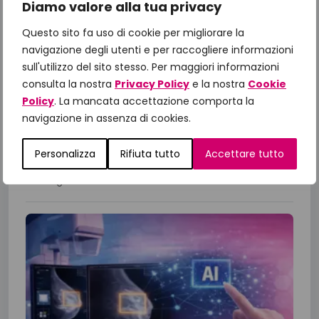
Diamo valore alla tua privacy
Il Manifesto di Fondazione
IncontraDonna: dalle priorità alle
Questo sito fa uso di cookie per migliorare la
azioni, il confronto con le Istituzioni
navigazione degli utenti e per raccogliere informazioni
per gli obiettivi 2026
sull'utilizzo del sito stesso. Per maggiori informazioni
consulta la nostra
Privacy Policy
e la nostra
Cookie
A un anno dalla presentazione del Manifesto
Policy
. La mancata accettazione comporta la
“Un impegno per la Salute 2025-2027”,
navigazione in assenza di cookies.
Fondazione IncontraDonna ha riunito istituzioni,
comunità scientifica, associazioni di...
Personalizza
Rifiuta tutto
Accettare tutto
23 Giugno 2026