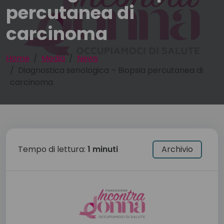
percutanea di
carcinoma
Home
Media
News
Diagnostica senologica – Biopsia percutanea di
carcinoma
Tempo di lettura:
1 minuti
Archivio