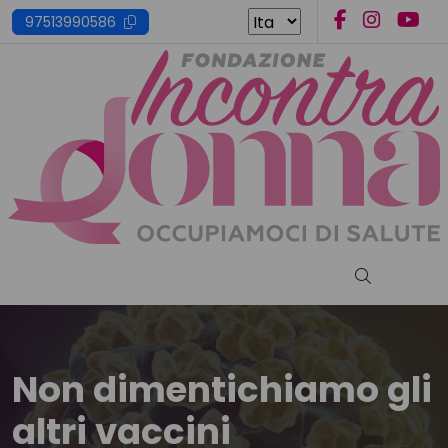
Skip
97513990586
to
content
Cerca nel s
Non dimentichiamo gli
altri vaccini