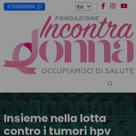
Skip
97513990586
to
content
Cerca nel s
Insieme nella lotta
contro i tumori hpv