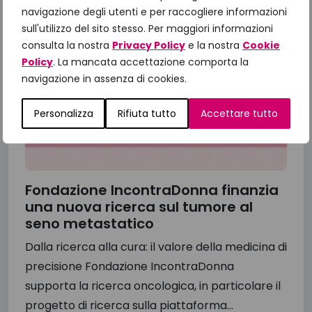
navigazione degli utenti e per raccogliere informazioni
sull'utilizzo del sito stesso. Per maggiori informazioni
consulta la nostra
Privacy Policy
e la nostra
Cookie
Policy
. La mancata accettazione comporta la
navigazione in assenza di cookies.
Personalizza
Rifiuta tutto
Accettare tutto
Fondazione IncontraDonna finanzia
una nuova ricerca sul tumore al
seno metastatico
Dalla ricerca alla cura: il valore della medicina di
precisione Fondazione IncontraDonna
supporta la ricerca oncologica, in particolare il
progetto di ricerca sulla piattaforma...