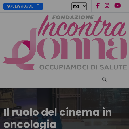
Skip
97513990586
to
content
Cerca nel s
Il ruolo del cinema in
oncologia