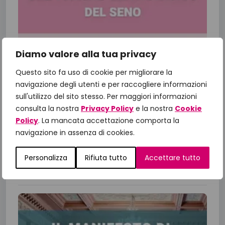
Diamo valore alla tua privacy
Fondazione IncontraDonna finanzia
Questo sito fa uso di cookie per migliorare la
una nuova ricerca sul tumore al
navigazione degli utenti e per raccogliere informazioni
seno metastatico
sull'utilizzo del sito stesso. Per maggiori informazioni
Dalla ricerca alla cura: il valore della medicina di
consulta la nostra
Privacy Policy
e la nostra
Cookie
precisione Fondazione IncontraDonna
Policy
. La mancata accettazione comporta la
navigazione in assenza di cookies.
supporta la ricerca oncologica, in particolare il
progetto di ricerca sulla piattaforma...
Personalizza
Rifiuta tutto
Accettare tutto
13 Luglio 2026