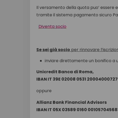
Il versamento della quota puo’ essere 
tramite il sistema pagamento sicuro Pa
Diventa socio
Se sei già socio
per rinnovare l’iscrizio
inviare direttamente un bonifico a u
Unicredit Banca di Roma,
IBAN IT 39E 02008 0531 20004000727
oppure
Allianz Bank Financial Advisors
IBAN IT 05X 03589 0160 00105704568