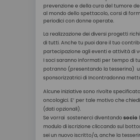
prevenzione e della cura del tumore del 
al mondo dello spettacolo, corsi di form
periodici con donne operate.
La realizzazione dei diversi progetti ri
di tutti. Anche tu puoi dare il tuo contri
partecipazione agli eventi e attività di 
I soci saranno informati per tempo di tut
potranno (presentando la tesserina) usu
sponsorizzatrici di Incontradonna metto
Alcune iniziative sono rivolte specifica
oncologici. E’ per tale motivo che chied
(dati opzionali).
Se vorrai sostenerci diventando
socio
(
modulo di iscrizione cliccando sul botton
sei un nuovo iscritto/a, anche la tesseri