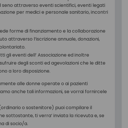
seno attraverso eventi scientifici, eventi legati
azione per medici e personale sanitario, incontri
chiede forme di finanziamento e la collaborazione
buto attraverso l’iscrizione annuale, donazioni,
volontariato.
ti gli eventi dell’ Associazione ed inoltre
fruire degli sconti ed agevolazioni che le ditte
no a loro disposizione.
tamente alle donne operate o ai pazienti
iamo anche tali informazioni, se vorrai fornircele
ordinario o sostenitore) puoi compilare il
e sottostante, ti verra’ inviata la ricevuta e, se
na di socio/a.