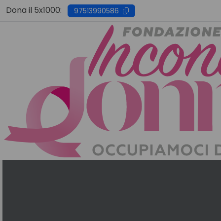
Skip
Dona il 5x1000:
97513990586
to
content