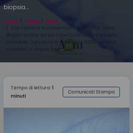
biopsia...
Home
Media
News
Alla Camera la presentazione del libro ‘Liquid
Biopsy’ scritto dai più importanti esperti a livello
mondiale. Ogni anno in Italia oltre 8000 pazienti
candidati a biopsia liquida
Tempo di lettura:
1
Comunicati Stampa
minuti