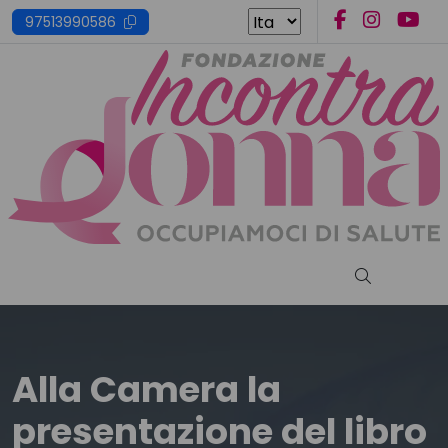
Skip
97513990586
to
content
Cerca nel s
Alla Camera la
presentazione del libro