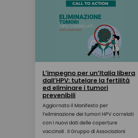
L’impegno per un’Italia libera
dall’HPV: tutelare la fertilità
ed eliminare i tumori
prevenibili
Aggiornato il Manifesto per
l’eliminazione dei tumori HPV correlati
con i nuovi dati delle coperture
vaccinali . Il Gruppo di Associazioni