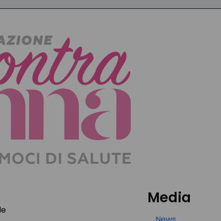
Media
le
News