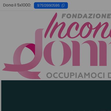
Skip
Dona il 5x1000:
97513990586
to
content