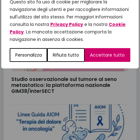
Questo sito fa uso di cookie per migliorare la
navigazione degli utenti e per raccogliere informazioni
CABINA DI REGIA PIANO ONCOLOGICO
sull'utilizzo del sito stesso. Per maggiori informazioni
NAZIONALE (PON)
consulta la nostra
Privacy Policy
e la nostra
Cookie
Policy
. La mancata accettazione comporta la
navigazione in assenza di cookies.
Personalizza
Rifiuta tutto
Accettare tutto
Studio osservazionale sul tumore al seno
metastatico: la piattaforma nazionale
GIM38/interSECT