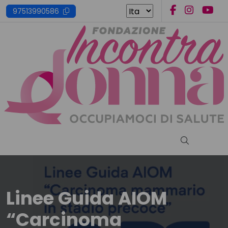
Skip
97513990586
to
content
Cerca nel s
Linee Guida AIOM
“Carcinoma