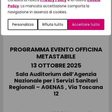
consulta la nostra
Privacy Policy
e la nostra
Cookie
Nicola Silvestris
,
Membro del CdA di
Policy
. La mancata accettazione comporta la
Fondazione IncontraDonna,
Segretario
navigazione in assenza di cookies.
Nazionale AIOM e
Direttore UOC Oncologia
Medica- IRCCS Istituto Tumori Giovanni
Personalizza
Rifiuta tutto
Accettare tutto
Paolo II – Bari
PROGRAMMA EVENTO OFFICINA
METASTABILE
13 OTTOBRE 2025
Sala Auditorium dell’Agenzia
Nazionale per i Servizi Sanitari
Regionali – AGENAS , Via Toscana
12