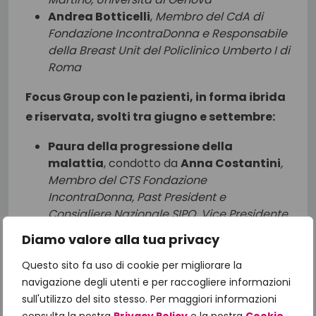
Andrea Botticelli
,
Membro del CdA di
Fondazione IncontraDonna e Responsabile
della Breast Unit del Policlinico Umberto I di
Roma
Focus Group con le pazienti, in forma ibrida
e riservata,
svolti tra giugno e settembre:
Paura della progressione della
malattia
, condotto da
Anna Costantini
,
Membro del CTS Fondazione
IncontraDonna,
Past President e
Consigliere Nazionale SIPO, Vice Presidente
Federazione Italiana Società di Psicologia
Diamo valore alla tua privacy
(FISP)
Questo sito fa uso di cookie per migliorare la
L’importanza della continuità
navigazione degli utenti e per raccogliere informazioni
assistenziale sul territorio per una
sull'utilizzo del sito stesso. Per maggiori informazioni
migliore qualità di vita
, condotto da