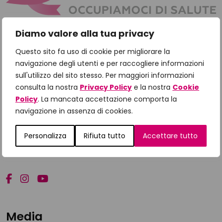
Diamo valore alla tua privacy
I contenuti di questo sito rappresentano informazioni
Questo sito fa uso di cookie per migliorare la
e consigli di carattere generale e non sostituiscono in
navigazione degli utenti e per raccogliere informazioni
alcun modo le indicazioni e le informazioni fornite dal
sull'utilizzo del sito stesso. Per maggiori informazioni
medico e dal personale sanitario . Fondazione
consulta la nostra
Privacy Policy
e la nostra
Cookie
Policy
. La mancata accettazione comporta la
IncontraDonna non sarà responsabile per danni di
navigazione in assenza di cookies.
qualsiasi tipo derivanti o in qualsiasi modo collegati al
funzionamento di questo sito e all’utilizzo delle
Personalizza
Rifiuta tutto
Accettare tutto
informazioni, documenti e link presenti in questo sito.
Media