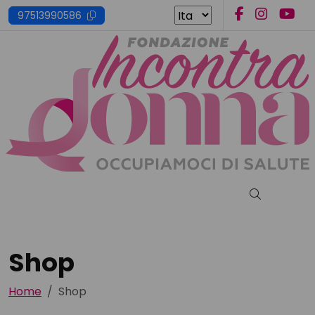
Skip
97513990586
to
content
Cerca nel s
Shop
Home
Shop