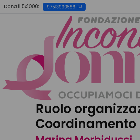
Skip
Dona il 5x1000:
97513990586
to
content
Ruolo organizza
Coordinamento p
Marina Morbiducci