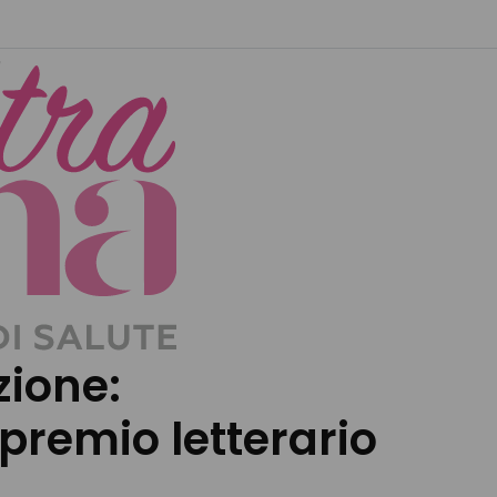
zione:
remio letterario