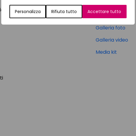
Media
le
Personalizza
Rifiuta tutto
Accettare tutto
News
Galleria foto
Galleria video
Media kit
ti