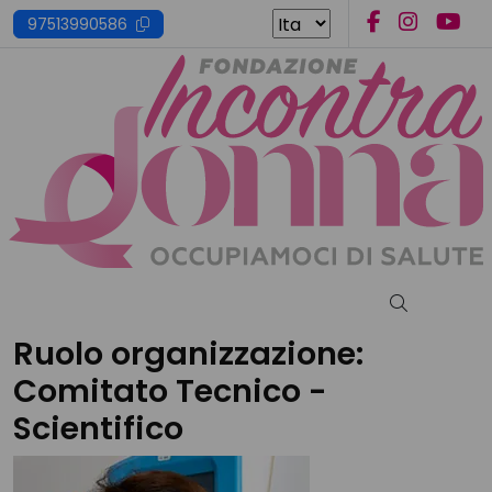
Skip
97513990586
to
content
Cerca nel s
Ruolo organizzazione:
Comitato Tecnico -
Scientifico