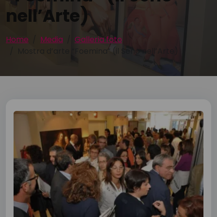
nell’Arte)
Home
Media
Galleria foto
Mostra d’arte “Foemina” (il Seno nell’Arte)