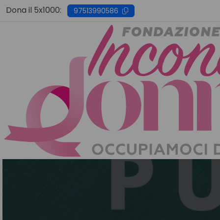
Skip
Dona il 5x1000:
97513990586
to
content