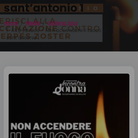
sant’antonio 1
Home
Media
Galleria foto
Alt(r)avoce – Non accendere il fuoco di
sant’antonio 1