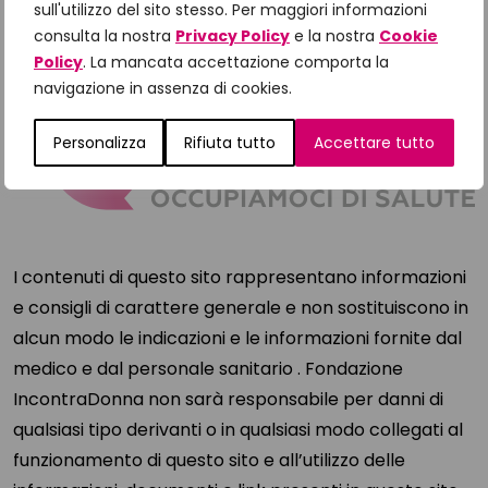
sull'utilizzo del sito stesso. Per maggiori informazioni
consulta la nostra
Privacy Policy
e la nostra
Cookie
Policy
. La mancata accettazione comporta la
navigazione in assenza di cookies.
Personalizza
Rifiuta tutto
Accettare tutto
I contenuti di questo sito rappresentano informazioni
e consigli di carattere generale e non sostituiscono in
alcun modo le indicazioni e le informazioni fornite dal
medico e dal personale sanitario . Fondazione
IncontraDonna non sarà responsabile per danni di
qualsiasi tipo derivanti o in qualsiasi modo collegati al
funzionamento di questo sito e all’utilizzo delle