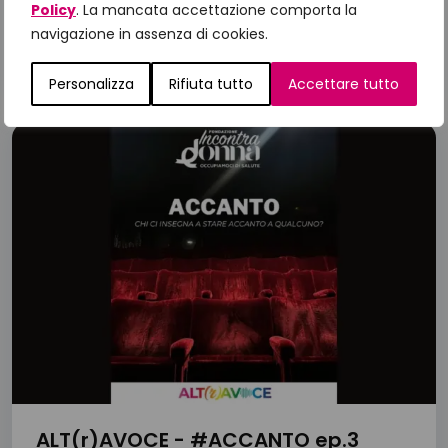
Policy
. La mancata accettazione comporta la
navigazione in assenza di cookies.
ALT(r)AVOCE
Personalizza
Rifiuta tutto
Accettare tutto
ALT(r)AVOCE - #ACCANTO ep.3