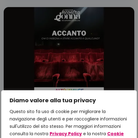
Diamo valore alla tua privacy
ALT(r)AVOCE - #ACCANTO ep.2
Questo sito fa uso di cookie per migliorare la
La comunicazione tra paziente e caregiver
navigazione degli utenti e per raccogliere informazioni
nella malattia metastatica
sull'utilizzo del sito stesso. Per maggiori informazioni
consulta la nostra
Privacy Policy
e la nostra
Cookie
Sensibilizzazione collettività