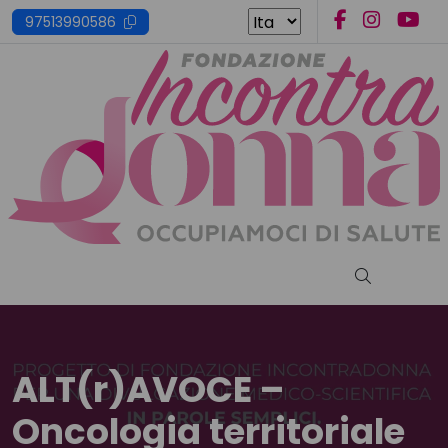
Skip
97513990586
to
content
Cerca nel s
ALT(r)AVOCE –
Oncologia territoriale