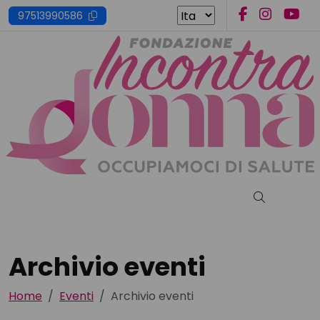
Skip
97513990586
to
content
Cerca nel s
Archivio eventi
Home
Eventi
Archivio eventi