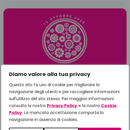
Diamo valore alla tua privacy
Questo sito fa uso di cookie per migliorare la
navigazione degli utenti e per raccogliere informazioni
Officina Metastabile - 2ª Edizione
sull'utilizzo del sito stesso. Per maggiori informazioni
Officina #Metastabile: al via la 2ª edizione del
consulta la nostra
Privacy Policy
e la nostra
Cookie
Policy
. La mancata accettazione comporta la
progetto di IncontraDonna per il PDTA del
navigazione in assenza di cookies.
tumore al seno metastatico.