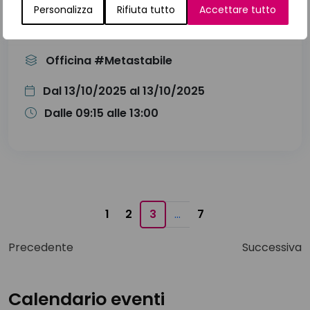
Personalizza
Rifiuta tutto
Accettare tutto
Patient Advocacy, Sensibilizzazione
collettività
Officina #Metastabile
Dal 13/10/2025 al 13/10/2025
Dalle 09:15 alle 13:00
1
2
3
…
7
Precedente
Successiva
Calendario eventi