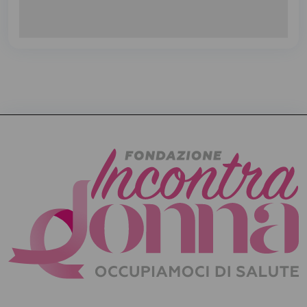
31
1
2
3
4
5
6
Calendario eventi mensile