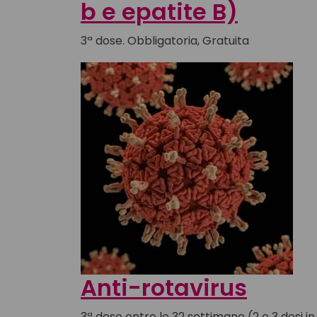
b e epatite B)
3ª dose. Obbligatoria, Gratuita
Anti-rotavirus
3ª dose entro le 32 settimane (2 o 3 dosi i