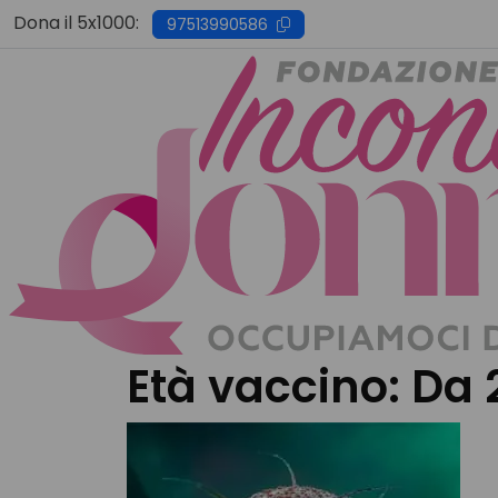
Skip
Dona il 5x1000:
97513990586
to
content
Età vaccino:
Da 