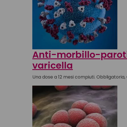
Anti-morbillo-paroti
varicella
Una dose a 12 mesi compiuti. Obbligatoria,