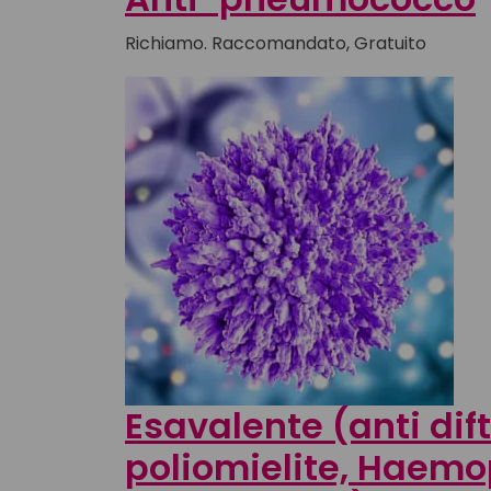
Richiamo. Raccomandato, Gratuito
Esavalente (anti dift
poliomielite, Haemop