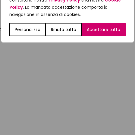
consulta la nostra
Privacy Policy
e la nostra
Cookie
Policy
. La mancata accettazione comporta la
navigazione in assenza di cookies.
omandata. Gratuita fino a 6 anni.
Personalizza
Rifiuta tutto
Accettare tutto