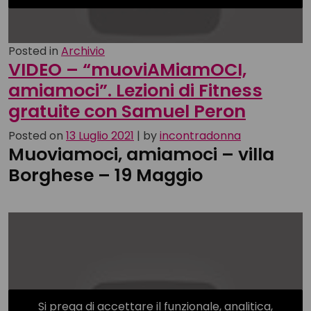
Posted in
Archivio
VIDEO – “muoviAMiamOCI,
amiamoci”. Lezioni di Fitness
gratuite con Samuel Peron
Posted on
13 Luglio 2021
|
by
incontradonna
Muoviamoci, amiamoci – villa
Borghese – 19 Maggio
Si prega di accettare il funzionale, analitica,