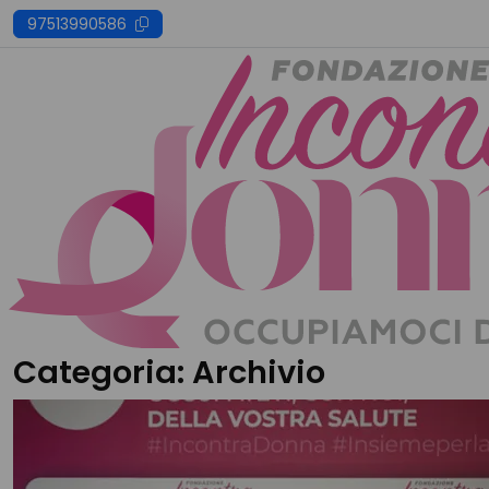
Skip
97513990586
to
content
Categoria:
Archivio