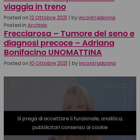
viaggia in treno
Posted on
12 Ottobre 2021
|
by
incontradonna
Posted in
Archivio
Frecciarosa – Tumore del seno e
diagnosi precoce – Adriana
Bonifacino UNOMATTINA
Posted on
10 Ottobre 2021
|
by
incontradonna
Si prega di accettare il funzionale, analitica,
pubblicitari consenso ai cookie