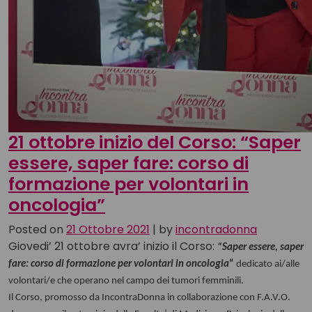
21 ottobre inizio del Corso: “Saper
essere, saper fare: corso di
formazione per volontari in
oncologia”
Posted on
21 Ottobre 2021
|
by
incontradonna
Giovedi’ 21 ottobre avra’ inizio il Corso:
“Saper essere, saper
fare: corso di formazione per volontari in oncologia
“
dedicato ai/alle
volontari/e che operano nel campo dei tumori femminili.
Il Corso, promosso da IncontraDonna in collaborazione con F.A.V.O.