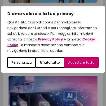
Il Manifesto di Fondazione
Diamo valore alla tua privacy
IncontraDonna: dalle priorità alle
azioni, il confronto con le Istituzioni
Questo sito fa uso di cookie per migliorare la
per gli obiettivi 2026
navigazione degli utenti e per raccogliere informazioni
sull'utilizzo del sito stesso. Per maggiori informazioni
A un anno dalla presentazione del Manifesto
consulta la nostra
Privacy Policy
e la nostra
Cookie
“Un impegno per la Salute 2025-2027”,
Policy
. La mancata accettazione comporta la
Fondazione IncontraDonna ha riunito istituzioni,
navigazione in assenza di cookies.
comunità scientifica, associazioni di...
Personalizza
Rifiuta tutto
Accettare tutto
23 Giugno 2026