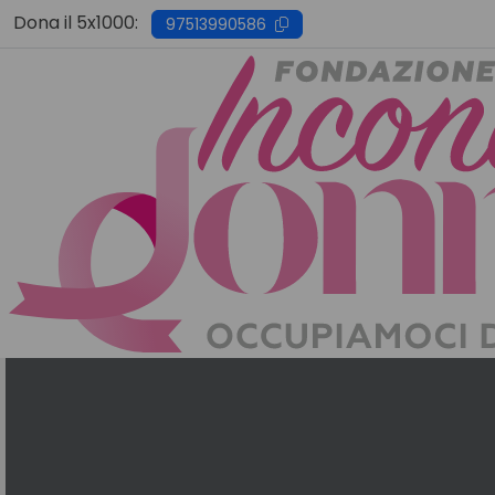
Skip
Dona il 5x1000:
97513990586
to
content