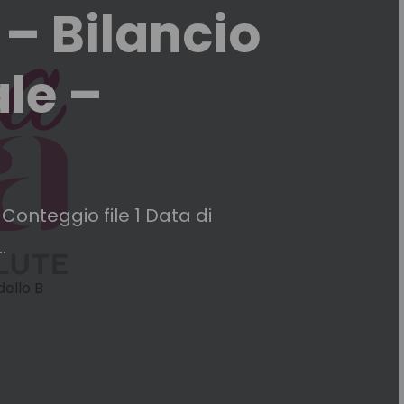
– Bilancio
le –
onteggio file 1 Data di
.
ello B