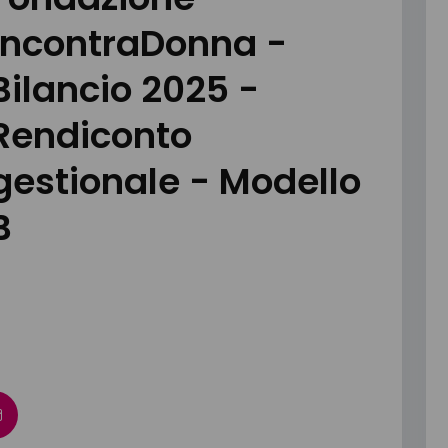
IncontraDonna -
Bilancio 2025 -
Rendiconto
gestionale - Modello
B