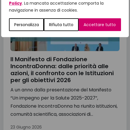
Policy
. La mancata accettazione comporta la
navigazione in assenza di cookies.
Personalizza
Rifiuta tutto
Accettare tutto
Il Manifesto di Fondazione
IncontraDonna: dalle priorità alle
azioni, il confronto con le Istituzioni
per gli obiettivi 2026
A un anno dalla presentazione del Manifesto
“Un impegno per la Salute 2025-2027”,
Fondazione IncontraDonna ha riunito istituzioni,
comunità scientifica, associazioni di...
23 Giugno 2026