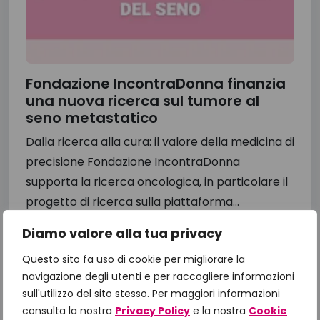
Fondazione IncontraDonna finanzia
una nuova ricerca sul tumore al
seno metastatico
Dalla ricerca alla cura: il valore della medicina di
precisione Fondazione IncontraDonna
supporta la ricerca oncologica, in particolare il
progetto di ricerca sulla piattaforma...
Diamo valore alla tua privacy
13 Luglio 2026
Questo sito fa uso di cookie per migliorare la
navigazione degli utenti e per raccogliere informazioni
sull'utilizzo del sito stesso. Per maggiori informazioni
consulta la nostra
Privacy Policy
e la nostra
Cookie