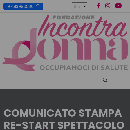
Skip
97513990586
to
content
Cerca nel s
COMUNICATO STAMPA
RE-START SPETTACOLO